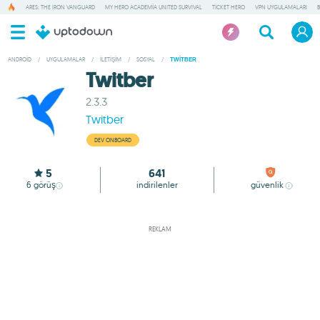
ARES: THE IRON VANGUARD
MY HERO ACADEMIA UNITED SURVIVAL
TICKET HERO
VPN UYGULAMALARI
ANDROID
/
UYGULAMALAR
/
İLETIŞIM
/
SOSYAL
/
TWITBER
Twitber
2.3.3
Twitber
DEV ONBOARD
5
641
6
görüş
indirilenler
güvenlik
REKLAM