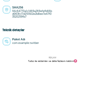
SHA256
94c64770a1c1469a269efefb66b
d063fc17d210502e2b8ee7e47f0
3520259fb7
Teknik detaylar
Paket Adı
com.example.twitber
REKLAM
Turbo ile reklamları ve daha fazlasını kaldırın