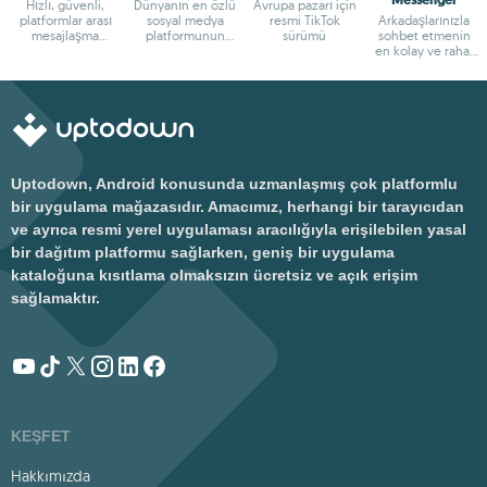
Hızlı, güvenli,
Dünyanın en özlü
Avrupa pazarı için
platformlar arası
sosyal medya
resmi TikTok
Arkadaşlarınızla
mesajlaşma
platformunun
sürümü
sohbet etmenin
uygulaması
keyfini çıkarın
en kolay ve rahat
yolu
Uptodown, Android konusunda uzmanlaşmış çok platformlu
bir uygulama mağazasıdır. Amacımız, herhangi bir tarayıcıdan
ve ayrıca resmi yerel uygulaması aracılığıyla erişilebilen yasal
bir dağıtım platformu sağlarken, geniş bir uygulama
kataloğuna kısıtlama olmaksızın ücretsiz ve açık erişim
sağlamaktır.
KEŞFET
Hakkımızda