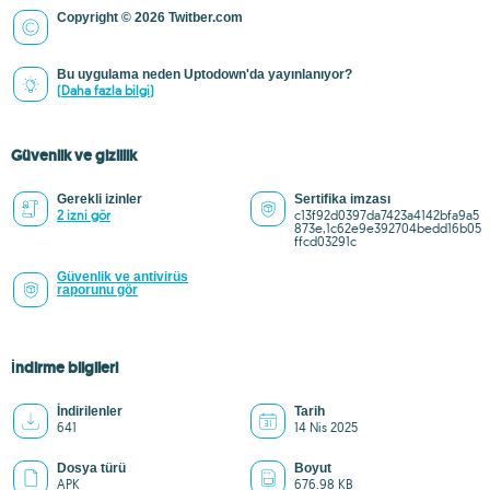
Copyright © 2026 Twitber.com
Bu uygulama neden Uptodown'da yayınlanıyor?
(Daha fazla bilgi)
Güvenlik ve gizlilik
Gerekli izinler
Sertifika imzası
2 izni gör
c13f92d0397da7423a4142bfa9a5
873e,1c62e9e392704bedd16b05
ffcd03291c
Güvenlik ve antivirüs
raporunu gör
İndirme bilgileri
İndirilenler
Tarih
641
14 Nis 2025
Dosya türü
Boyut
APK
676.98 KB