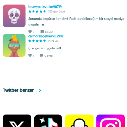
heavypinksnake90719
365 gün önce
Sonunda özgürce kendimi ifade edebileceğim bir sosyal medya
uygulaması
2
Cevap
calmorangehawk82918
2024 de
Çok güzel uygulama!!
1
Cevap
Twitber benzer