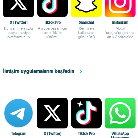
X (Twitter)
TikTok Pro
Snapchat
Instagram
Dünyanın en özlü
Avrupa pazarı için
Resimleri
Mobil
sosyal medya
resmi TikTok
kullanarak
fotoğrafçılığın kralı
platformunun
sürümü
gününüzü
artık Android'de
keyfini çıkarın
paylaşın
İletişim uygulamalarını keşfedin
Telegram
X (Twitter)
TikTok Pro
WhatsApp
Messenger