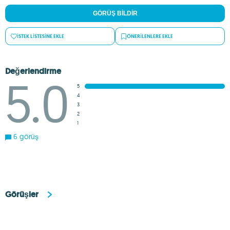
GÖRÜŞ BILDIR
İSTEK LISTESINE EKLE
ÖNERILENLERE EKLE
Değerlendirme
5.0
5
4
3
2
1
6 görüş
Görüşler