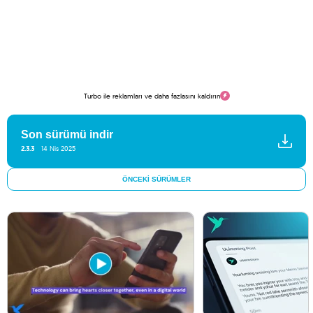
Turbo ile reklamları ve daha fazlasını kaldırın
Son sürümü indir
2.3.3
14 Nis 2025
ÖNCEKI SÜRÜMLER